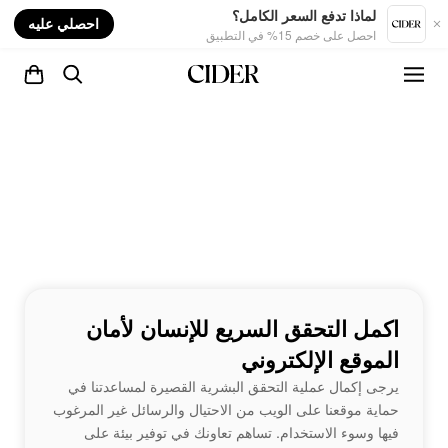
nt
لماذا تدفع السعر الكامل؟
احصلي عليه
احصل على خصم 15% في التطبيق
اكمل التحقق السريع للإنسان لأمان
الموقع الإلكتروني
يرجى إكمال عملية التحقق البشرية القصيرة لمساعدتنا في
حماية موقعنا على الويب من الاحتيال والرسائل غير المرغوب
فيها وسوء الاستخدام. تساهم تعاونك في توفير بيئة على