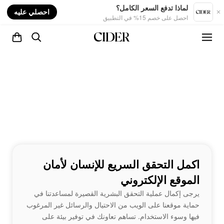
nt
لماذا تدفع السعر الكامل؟
احصلي عليه
احصل على خصم 15% في التطبيق
اكمل التحقق السريع للإنسان لأمان
الموقع الإلكتروني
يرجى إكمال عملية التحقق البشرية القصيرة لمساعدتنا في
حماية موقعنا على الويب من الاحتيال والرسائل غير المرغوب
فيها وسوء الاستخدام. تساهم تعاونك في توفير بيئة على