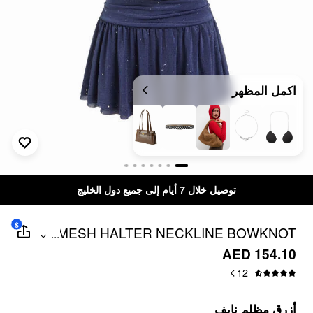
اكمل المظهر
توصيل خلال 7 أيام إلى جميع دول الخليج
$
MESH HALTER NECKLINE BOWKNOT
...
SKATER MINI DRESS WITH
AED 154.10
RHINESTONE DOTS
12
أزرق مظلم نايف