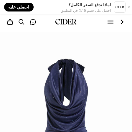
nt
لماذا تدفع السعر الكامل؟
احصلي عليه
احصل على خصم 15% في التطبيق