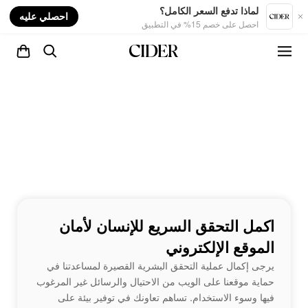
nt
لماذا تدفع السعر الكامل؟
احصلي عليه
احصل على خصم 15% في التطبيق
اكمل التحقق السريع للإنسان لأمان
الموقع الإلكتروني
يرجى إكمال عملية التحقق البشرية القصيرة لمساعدتنا في
حماية موقعنا على الويب من الاحتيال والرسائل غير المرغوب
فيها وسوء الاستخدام. تساهم تعاونك في توفير بيئة على