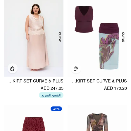
SATIN COWL NECK LACE PANEL TOP & MID RISE FLARED MAXI SKIRT SET CURVE & PLUS
MESH V-NECK TANK TOP & MID RISE FLORAL RUCHED SPLIT PENCIL MAXI SKIRT SET CURVE & PLUS
AED 247.25
AED 170.20
الشحن السريع
-20%