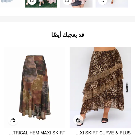
قد يعجبك أيضًا
MESH MID RISE ABSTRACT GRAPHIC FLORAL ASYMMETRICAL HEM MAXI SKIRT
CHIFFON MID RISE LEOPARD PRINT LAYERED MAXI SKIRT CURVE & PLUS