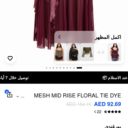
اكمل المظهر
توصيل خلال 7 أيام إلى جميع دول الخليج
$
MESH MID RISE FLORAL TIE DYE
...
ASYMMETRICAL HEM TULLE MAXI
AED 92.69
AED 154.10
SKIRT CURVE & PLUS
22
بورغندي