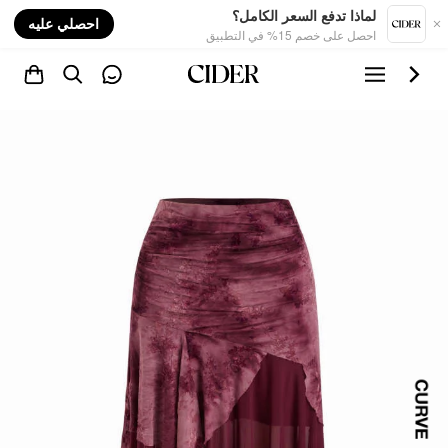
nt
لماذا تدفع السعر الكامل؟
احصلي عليه
احصل على خصم 15% في التطبيق