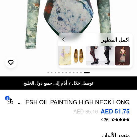
اكمل المظهر
توصيل خلال 7 أيام إلى جميع دول الخليج
$
MESH OIL PAINTING HIGH NECK LONG
...
SLEEVE LETTUCE TRIM BODYSUIT
AED 51.75
AED 85.10
26
متعدد الألوان