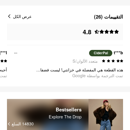
التقييمات (26)
عرض الكل
4.8
j***l
t***b
CiderPal
متعدد الألوان/S
هذه القطعة هي المفضلة في خزانتي! ليست فضفاضة، وليست ضيقة أيضًا - مريحة جدًا وجميلة! أنا سعيدة جدًا.
أحبه!
تمت الترجمة بواسطة Google
تمت ا
Bestsellers
Explore The Drop
14830
السلع