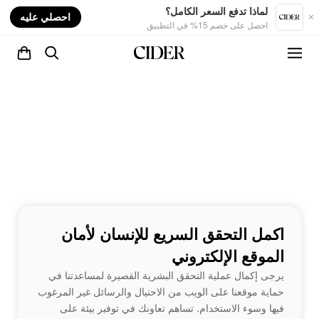
nt
لماذا تدفع السعر الكامل؟
احصلي عليه
احصل على خصم 15% في التطبيق
اكمل التحقق السريع للإنسان لأمان
الموقع الإلكتروني
يرجى إكمال عملية التحقق البشرية القصيرة لمساعدتنا في
حماية موقعنا على الويب من الاحتيال والرسائل غير المرغوب
فيها وسوء الاستخدام. تساهم تعاونك في توفير بيئة على