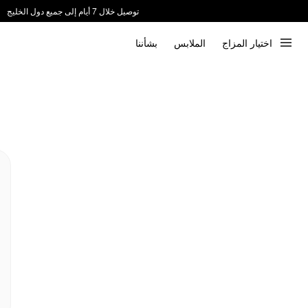
توصيل خلال 7 أيام إلى جميع دول الخليج
ندعم الدفع عند الاستلام 📦
اختيار المزاج
الملابس
بشأننا