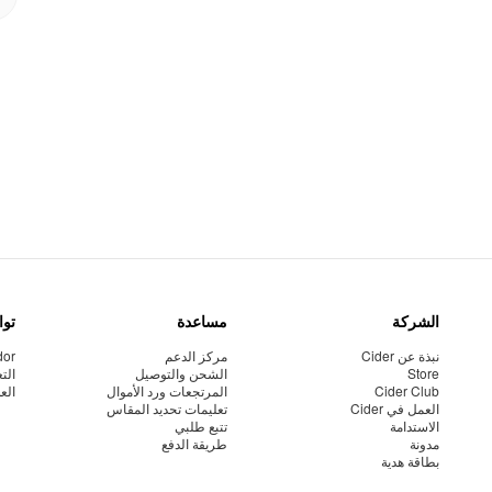
الشركة
مساعدة
توا
نبذة عن Cider
مركز الدعم
dor
Store
الشحن والتوصيل
الت
Cider Club
المرتجعات ورد الأموال
الع
العمل في Cider
تعليمات تحديد المقاس
الاستدامة
تتبع طلبي
مدونة
طريقة الدفع
بطاقة هدية