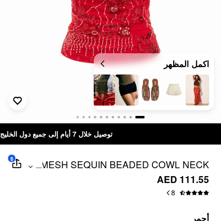
اكمل المظهر
توصيل خلال 7 أيام إلى جميع دول الخليج
$
MESH SEQUIN BEADED COWL NECK
...
CAMI TOP
AED 111.55
8
أحمر