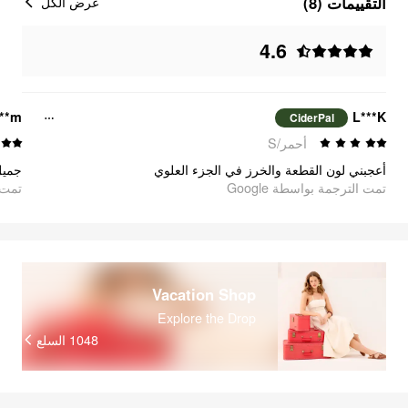
التقييمات (8)
عرض الكل
4.6
***m
L***K
CiderPal
أحمر/S
أعجبني لون القطعة والخرز في الجزء العلوي
جميل
تمت الترجمة بواسطة Google
oogle
Vacation Shop
Explore the Drop
السلع
1048