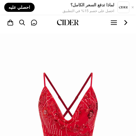
nt
لماذا تدفع السعر الكامل؟
احصلي عليه
احصل على خصم 15% في التطبيق