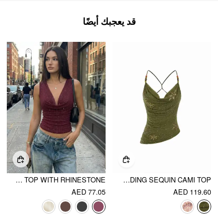
قد يعجبك أيضًا
COWL NECK RUCHED TANK TOP WITH RHINESTONE
MESH COWL NECK FLORAL BEADING SEQUIN CAMI TOP
AED 77.05
AED 119.60