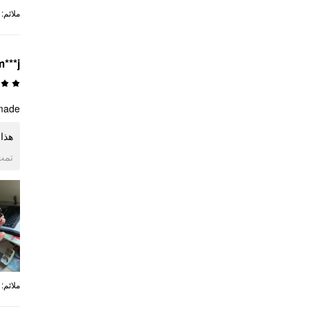
:
ملائم
m***j
e 👍🏻
👍🏻
ogle
:
ملائم