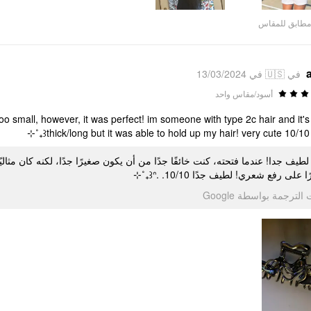
مطابق للمقاس
في 🇺🇸 في 13/03/2024
أسود/مقاس واحد
too small, however, it was perfect! im someone with type 2c hair and it's
thick/long but it was able to hold up my hair! very cute 10/10 ꒰ᐢ. 
قادرًا على رفع شعري! لطيف جدًا 10/10. .
تمت الترجمة بواسطة Go