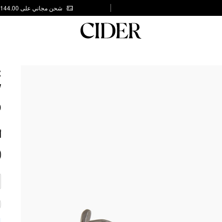
شحن مجاني على AED 144.00
C
W
0
أ