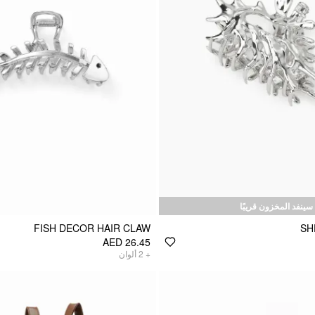
سينفد المخزون قريبًا
FISH DECOR HAIR CLAW
SH
AED 26.45
ألوان
2
+