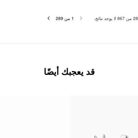
لا يوجد نتائج.
867
من
28
289
من
1
قد يعجبك أيضًا