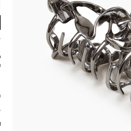
ي
م
ا