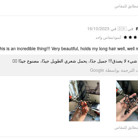
مطابق للمقاس
في 🇩🇰 في 16/10/2023
أسود/مقاس واحد
this is an incredible thing!!! Very beautiful, holds my long hair well, well mad
هذا شيء لا يصدق!!! جميل جدًا، يحمل شعري الطويل جيدًا، مصنوع جيدًا 
تمت الترجمة بواسطة Go
مطابق للمقاس