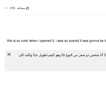
)
10
(
مساعد
this is so cute! when i opened it, i was so scared it was gonna be 
هذا لطيف جدا! عندما فتحته، كنت خائفًا جدًا من أن يكون صغيرًا جدًا، لكنه كان مثاليًا! أنا شخص ذو شعر من النوع 2c وهو كثيف/طويل جدًا ولكنه كان