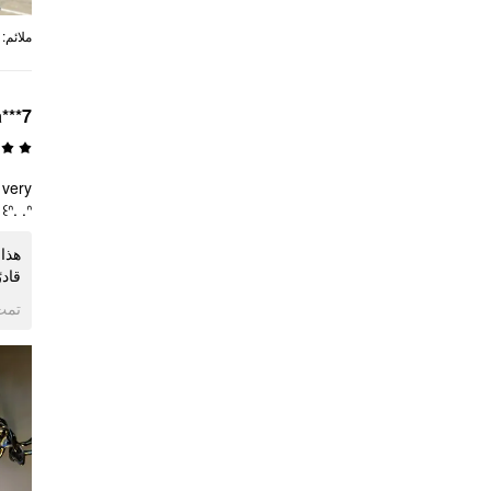
:
ملائم
a***7
 very
.ᐢ꒱₊˚⊹
ᐢ꒱₊˚⊹
ogle