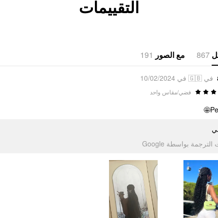
التقييمات
191
مع الصور
867
ل
في 🇬🇧 في 10/02/2024
فضي/مقاس واحد
Per
لي
تمت الترجمة بواسطة Go