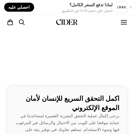
nt
لماذا تدفع السعر الكامل؟
احصلي عليه
احصل على خصم 15% في التطبيق
اكمل التحقق السريع للإنسان لأمان
الموقع الإلكتروني
يرجى إكمال عملية التحقق البشرية القصيرة لمساعدتنا في
حماية موقعنا على الويب من الاحتيال والرسائل غير المرغوب
فيها وسوء الاستخدام. تساهم تعاونك في توفير بيئة على