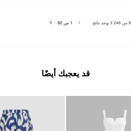
لا يوجد نتائج.
246
من
8
82
من
1
قد يعجبك أيضًا