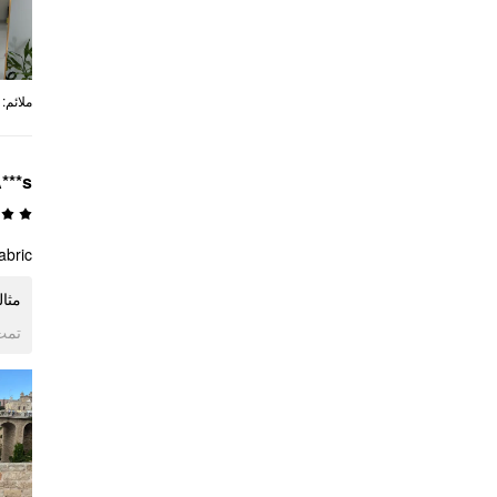
:
ملائم
***s
abric
مثا
ogle