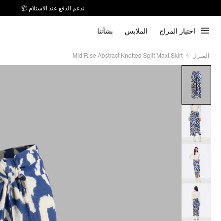
ندعم الدفع عند الاستلام 📦
اختيار المزاج
الملابس
بشأننا
Mid Rise Abstract Knotted Split Maxi Skirt
المنزل