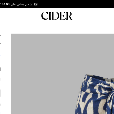
شحن مجاني على AED 144.00
T
T
5
ا