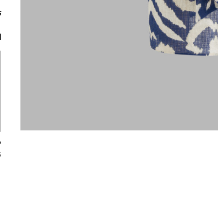
ت
ا
5