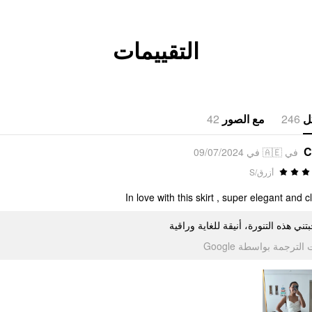
التقييمات
42
مع الصور
246
ل
C
في 🇦🇪 في 09/07/2024
أزرق/S
In love with this skirt , super elegant and c
تني هذه التنورة، أنيقة للغاية وراقية
تمت الترجمة بواسطة Go