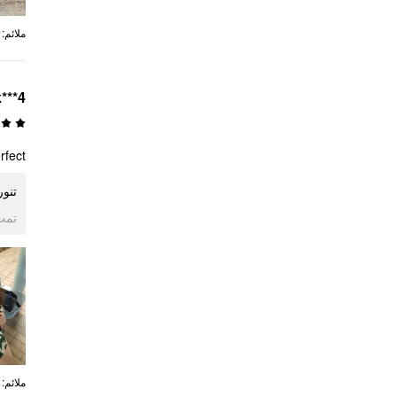
:
ملائم
k***4
rfect
تنور
ogle
:
ملائم