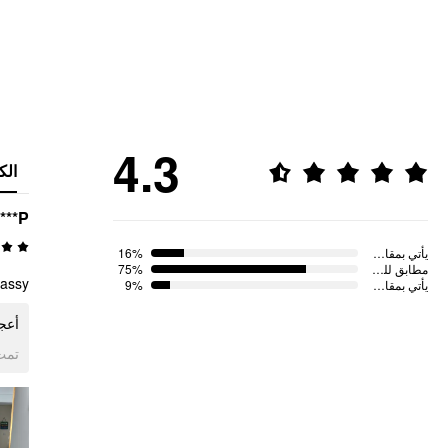
4.3
الك
***P
16%
يأتي بمقاس صغير
75%
مطابق للمقاس
lassy
9%
يأتي بمقاس كبير
أعجب
ogle