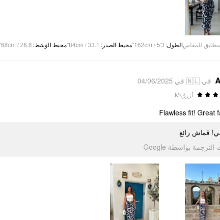
68cm / 26.8"
:
محيط الوَسَط
84cm / 33.1"
:
محيط الصدر
162cm / 5'3"
:
الطول
مطابق للمقاس
A
في 🇳🇱 في 04/06/2025
أزرق/M
Flawless fit! Great f
لي! قماش رائع
تمت الترجمة بواسطة Go