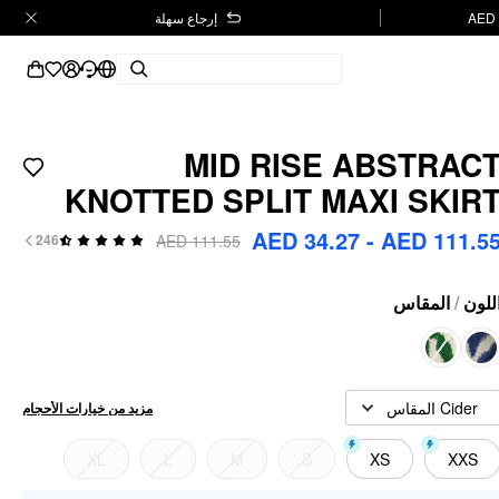
إرجاع سهلة
MID RISE ABSTRAC
KNOTTED SPLIT MAXI SKIR
AED 34.27 - AED 111.5
AED 111.55
246
المقاس
/
للون
Cider المقاس
مزيد من خيارات الأحجام
XL
L
M
S
XS
XXS