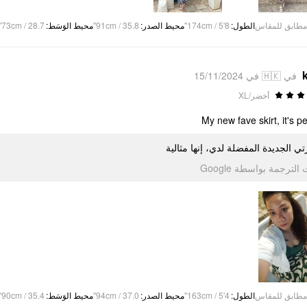
73cm / 28.7"
:
محيط الوَسَط
91cm / 35.8"
:
محيط الصدر
174cm / 5'8"
:
الطول
مطابق للمقاس
في 🇭🇰 في 15/11/2024
أخضر/XL
My new fave skirt, it's pe
تي الجديدة المفضلة لدي، إنها مثالية
تمت الترجمة بواسطة Go
90cm / 35.4"
:
محيط الوَسَط
94cm / 37.0"
:
محيط الصدر
163cm / 5'4"
:
الطول
مطابق للمقاس