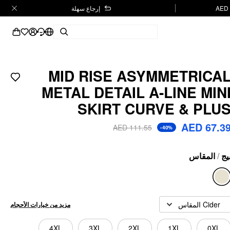
إرجاع سهلة
MID RISE ASYMMETRICA
METAL DETAIL A-LINE MIN
SKIRT CURVE & PLU
AED 67.3
AED 111.55
-40%
المقاس
/
يج
Cider المقاس
مزيد من خيارات الأحجام
4XL
3XL
2XL
1XL
0XL