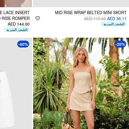
E LACE INSERT
MID RISE WRAP BELTED MINI SKORT
 RISE ROMPER
AED 119.60
AED 36.11
AED 144.90
الشحن السريع
الشحن السريع
-60%
-20%