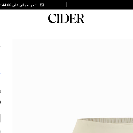
شحن مجاني على AED 144.00
L
I
S
9
ب