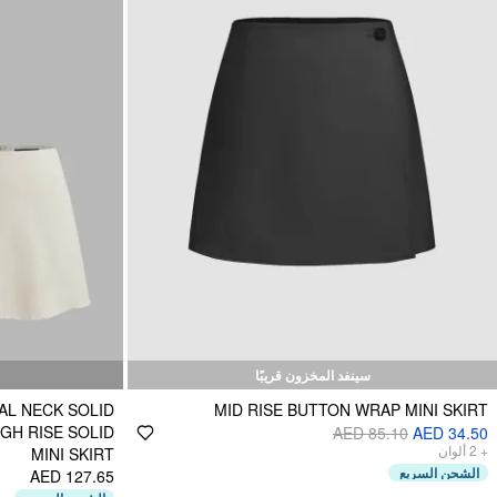
سينفد المخزون قريبًا
L NECK SOLID
MID RISE BUTTON WRAP MINI SKIRT
GH RISE SOLID
AED 85.10
AED 34.50
ألوان
2
+
MINI SKIRT
الشحن السريع
AED 127.65