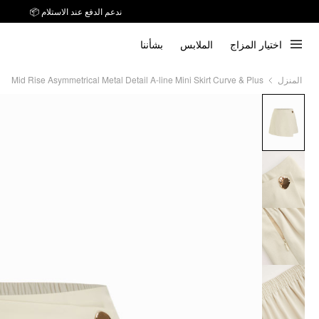
ندعم الدفع عند الاستلام 📦
اختيار المزاج
الملابس
بشأننا
Mid Rise Asymmetrical Metal Detail A-line Mini Skirt Curve & Plus
المنزل