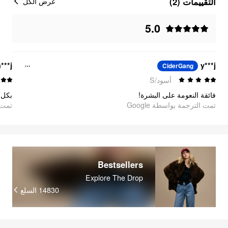
التقييمات (2)
عرض الكل
5.0
***j
y***j
CiderGang
أسود/S
فائقة النعومة على البشرة!
بكل !
تمت الترجمة بواسطة Google
oogle
Bestsellers
Explore The Drop
السلع
14830