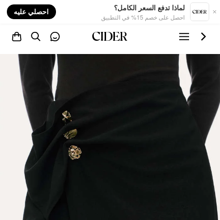
nt
لماذا تدفع السعر الكامل؟
احصلي عليه
احصل على خصم 15% في التطبيق