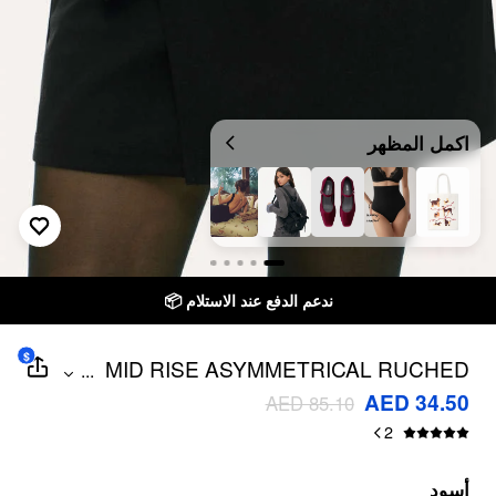
اكمل المظهر
ندعم الدفع عند الاستلام 📦
$
MID RISE ASYMMETRICAL RUCHED
...
METAL DETAIL MINI SKIRT
AED 34.50
AED 85.10
2
أسود