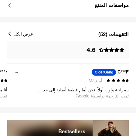
مواصفات المنتج
التقييمات (52)
عرض الكل
4.6
***r
C***F
CiderGang
أبيض/M
بصراحة واو... أولاً، نحن أمام قطعة أصلية إلى حد ما، ولكن كل شيء مثالي: المقاس مناسب، قصة جميلة، مواد جميلة مستخدمة. قطعة جميلة جدًا تستحق سعرها. تنبيه: دافئة جدًا بالنسبة للصيف ولكنها مثالية للأمسيات.
تمت الترجمة بواسطة Google
تمت ا
Bestsellers