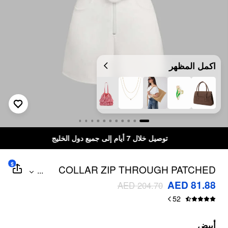
اكمل المظهر
توصيل خلال 7 أيام إلى جميع دول الخليج
$
COLLAR ZIP THROUGH PATCHED
...
ROMPER WITH BELT
AED 81.88
AED 204.70
52
أبيض