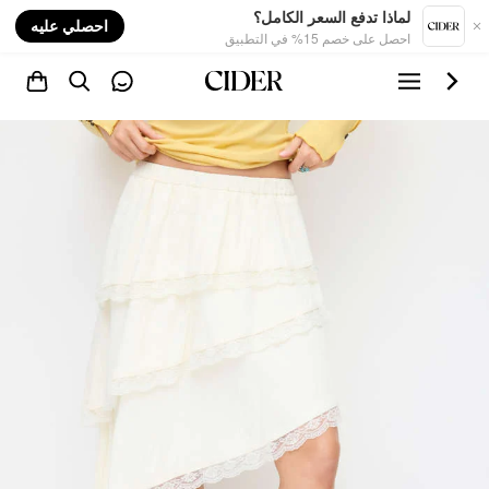
nt
لماذا تدفع السعر الكامل؟
احصلي عليه
احصل على خصم 15% في التطبيق