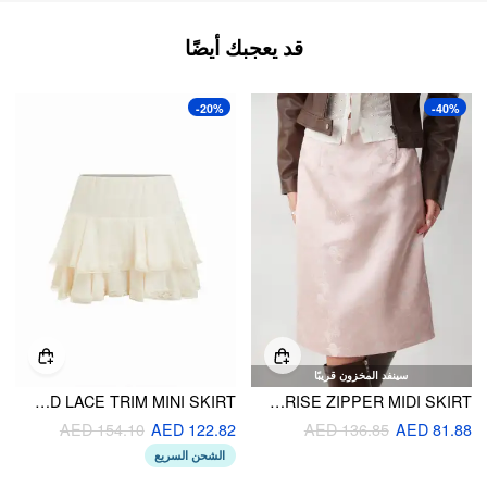
قد يعجبك أيضًا
-20%
-40%
سينفد المخزون قريبًا
SATIN MID RISE LAYERED LACE TRIM MINI SKIRT
FLORAL JACQUARD MID RISE ZIPPER MIDI SKIRT
AED 154.10
AED 122.82
AED 136.85
AED 81.88
الشحن السريع