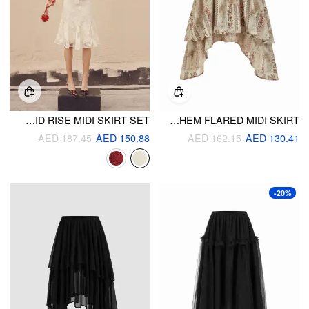
LACE V-NECK CAMI TOP & MID RISE MIDI SKIRT SET
FLORAL RUFFLED ASYMMETRICAL HEM FLARED MIDI SKIRT
AED 187.45
AED 150.88
AED 162.15
AED 130.41
-20%