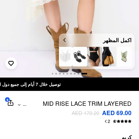
اكمل المظهر
توصيل خلال 7 أيام إلى جميع دول الخليج
$
MID RISE LACE TRIM LAYERED
...
ASYMMETRICAL HEM MIDI SKIRT
AED 69.00
AED 170.20
2
كريم