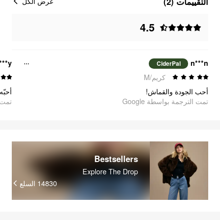
التقييمات (2)
عرض الكل
4.5
***y
n***n
CiderPal
كريم/M
أحب الجودة والقماش!
أحبّ
تمت الترجمة بواسطة Google
oogle
Bestsellers
Explore The Drop
السلع
14830