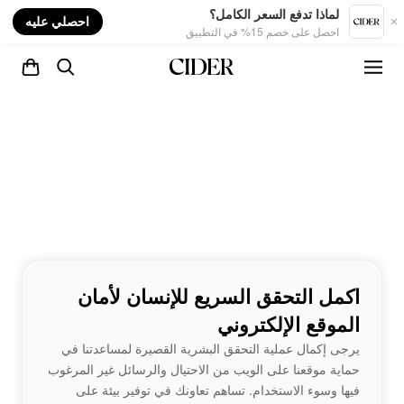
nt
لماذا تدفع السعر الكامل؟
احصلي عليه
احصل على خصم 15% في التطبيق
اكمل التحقق السريع للإنسان لأمان
الموقع الإلكتروني
يرجى إكمال عملية التحقق البشرية القصيرة لمساعدتنا في
حماية موقعنا على الويب من الاحتيال والرسائل غير المرغوب
فيها وسوء الاستخدام. تساهم تعاونك في توفير بيئة على