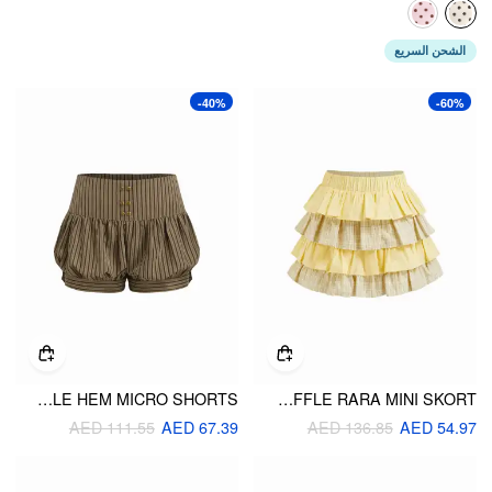
الشحن السريع
-40%
-60%
LOW RISE STRIPED METAL DETAIL BUBBLE HEM MICRO SHORTS
COTTON CHECK MID RISE ELASTIC WAIST RUFFLE RARA MINI SKORT
AED 111.55
AED 67.39
AED 136.85
AED 54.97