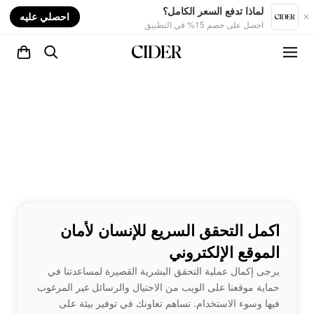
nt
لماذا تدفع السعر الكامل؟
احصلي عليه
احصل على خصم 15% في التطبيق
اكمل التحقق السريع للإنسان لأمان
الموقع الإلكتروني
يرجى إكمال عملية التحقق البشرية القصيرة لمساعدتنا في
حماية موقعنا على الويب من الاحتيال والرسائل غير المرغوب
فيها وسوء الاستخدام. تساهم تعاونك في توفير بيئة على