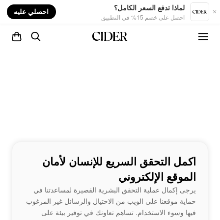
nt
لماذا تدفع السعر الكامل؟
احصلي عليه
احصل على خصم 15% في التطبيق
اكمل التحقق السريع للإنسان لأمان
الموقع الإلكتروني
يرجى إكمال عملية التحقق البشرية القصيرة لمساعدتنا في
حماية موقعنا على الويب من الاحتيال والرسائل غير المرغوب
فيها وسوء الاستخدام. تساهم تعاونك في توفير بيئة على