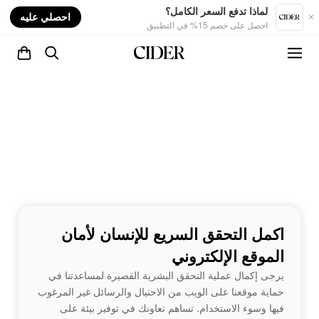
nt
لماذا تدفع السعر الكامل؟
احصلي عليه
احصل على خصم 15% في التطبيق
اكمل التحقق السريع للإنسان لأمان
الموقع الإلكتروني
يرجى إكمال عملية التحقق البشرية القصيرة لمساعدتنا في
حماية موقعنا على الويب من الاحتيال والرسائل غير المرغوب
فيها وسوء الاستخدام. تساهم تعاونك في توفير بيئة على