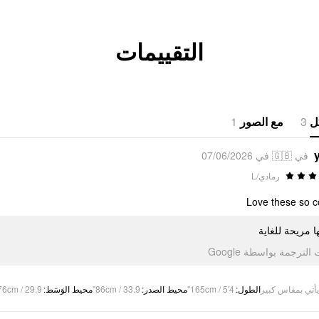
التقييمات
1
مع الصور
3
ل
في 🇬🇧 في 07/06/2026
رمادي/L
Love these so 
ا مريحة للغاية
تمت الترجمة بواسطة Go
76cm / 29.9"
:
محيط الوَسَط
86cm / 33.9"
:
محيط الصدر
165cm / 5'4"
:
الطول
يأتي بمقاس كبير