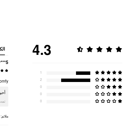
4.3
الك
y***5
1
2
comfy
0
أحبه
0
ogle
0
:
ملائم