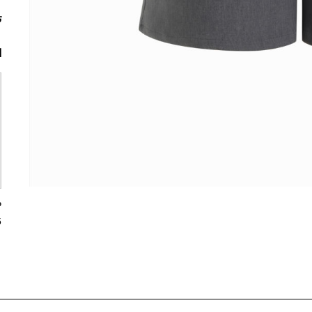
ت
ا
5