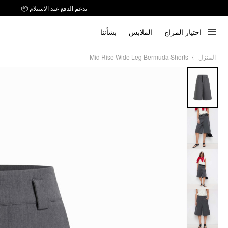
ندعم الدفع عند الاستلام 📦
توصيل خلال 7 أيام إلى جميع دول الخليج
اختيار المزاج
الملابس
بشأننا
ندعم الدفع عند الاستلام 📦
Mid Rise Wide Leg Bermuda Shorts
المنزل