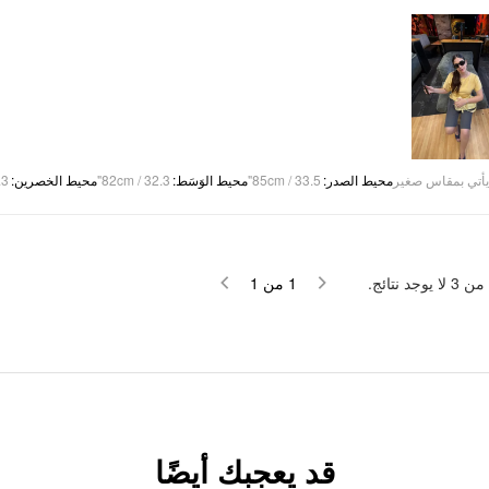
3"
:
محيط الخصرين
82cm / 32.3"
:
محيط الوَسَط
85cm / 33.5"
:
محيط الصدر
يأتي بمقاس صغير
لا يوجد نتائج.
3
من
1
من
1
قد يعجبك أيضًا