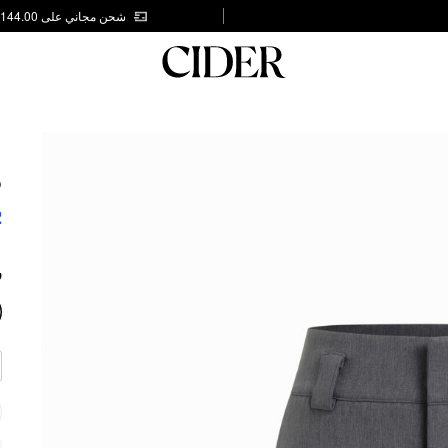
شحن مجاني على AED 144.00
G
S
2
ر