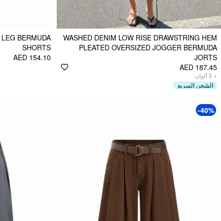
E LEG BERMUDA
WASHED DENIM LOW RISE DRAWSTRING HEM
SHORTS
PLEATED OVERSIZED JOGGER BERMUDA
AED 154.10
JORTS
AED 187.45
ألوان
5
+
الشحن السريع
-40%