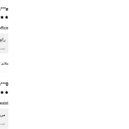
a***e
fice.
رائ.
ogle
:
ملائم
***0
waist
مريح
ogle