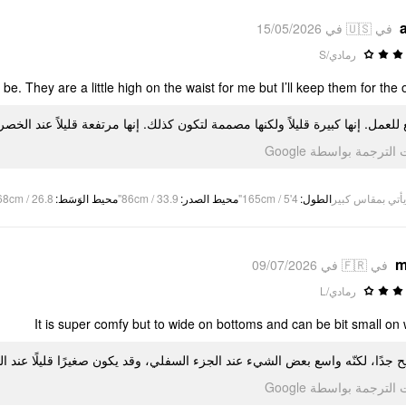
في 🇺🇸 في 15/05/2026
رمادي/S
e. They are a little high on the waist for me but I’ll keep them for the of
ع للعمل. إنها كبيرة قليلاً ولكنها مصممة لتكون كذلك. إنها مرتفعة قليلاً عند ا
تمت الترجمة بواسطة Go
68cm / 26.8"
:
محيط الوَسَط
86cm / 33.9"
:
محيط الصدر
165cm / 5'4"
:
الطول
يأتي بمقاس كبير
m
في 🇫🇷 في 09/07/2026
رمادي/L
It is super comfy but to wide on bottoms and can be bit small on 
 جدًا، لكنّه واسع بعض الشيء عند الجزء السفلي، وقد يكون صغيرًا قليلًا عند ا
تمت الترجمة بواسطة Go