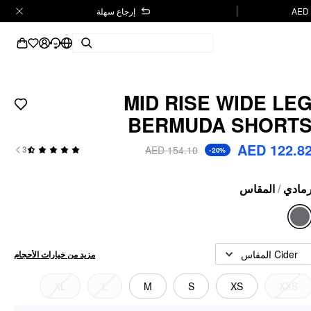
إرجاع سهلة
MID RISE WIDE LE
BERMUDA SHORT
AED 122.8
AED 154.10
3
-20%
المقاس
/
مادي
Cider المقاس
مزيد من خيارات الأحجام
XL
L
M
S
XS
XXS