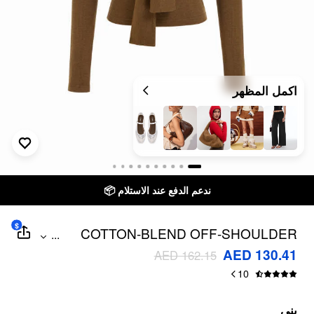
اكمل المظهر
ندعم الدفع عند الاستلام 📦
$
COTTON-BLEND OFF-SHOULDER
...
LONG SLEEVE TWIST TOP
AED 130.41
AED 162.15
10
بني