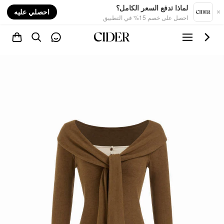
nt
لماذا تدفع السعر الكامل؟
احصلي عليه
احصل على خصم 15% في التطبيق