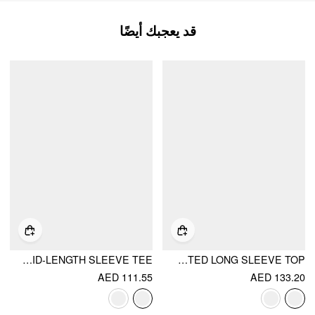
قد يعجبك أيضًا
COTTON-BLEND STRIPED SAILOR COLLAR OFF-SHOULDER MID-LENGTH SLEEVE TEE
KNIT ASYMMETRICAL NECK SOLID KNOTTED LONG SLEEVE TOP
AED 111.55
AED 133.20