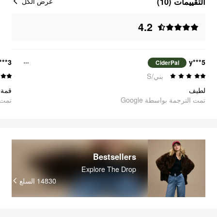
التقييمات (10)
عرض الكل
4.2
***3
y***5
CiderPal
بني/S
لطيف
قمة!
تمت الترجمة بواسطة Google
oogle
Bestsellers
Explore The Drop
السلع
14830