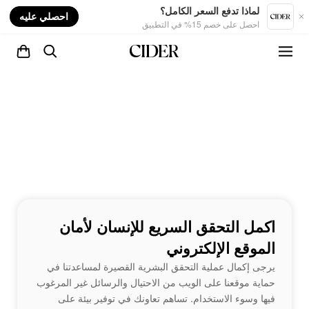
nt
لماذا تدفع السعر الكامل؟
احصلي عليه
احصل على خصم 15% في التطبيق
اكمل التحقق السريع للإنسان لأمان
الموقع الإلكتروني
يرجى إكمال عملية التحقق البشرية القصيرة لمساعدتنا في
حماية موقعنا على الويب من الاحتيال والرسائل غير المرغوب
فيها وسوء الاستخدام. تساهم تعاونك في توفير بيئة على