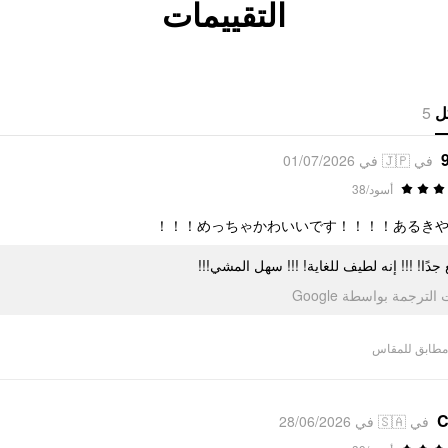
التقييمات
5
ل
في 🇯🇵 في 01/07/2026
أسود/38
めっちゃかわいいです！！！！あるきやすい
ائع جدًا! !!! إنه لطيف للغاية! !!! سهل المشي
تمت الترجمة بواسطة Go
مطابق للمقاس
C
في 🇸🇦 في 28/06/2026