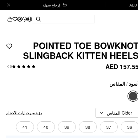
إرجاع سهلة
POINTED TOE BOWKNO
SLINGBACK KITTEN HEEL
AED 157.5
5
المقاس
/
سود
Cider المقاس
مزيد من خيارات الأحجام
41
40
39
38
37
36