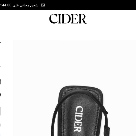
شحن مجاني على AED 144.00
T
S
5
أ