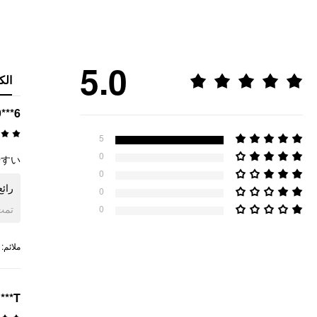
5.0
الك
6***9
5
0
！！！
0
ر!!!
0
ogle
0
:
ملائم
***T