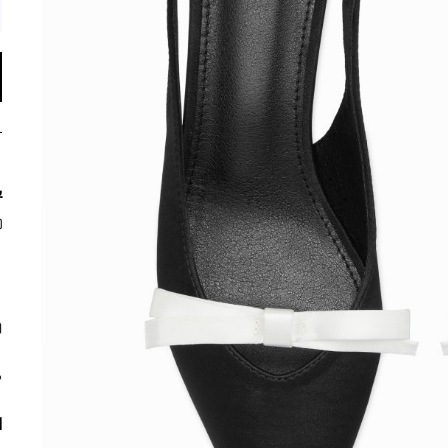
ي
م
ا