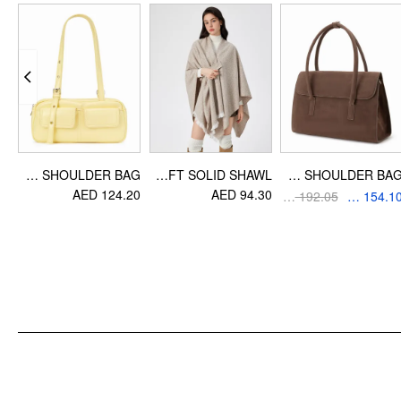
خامة السطح الخارجي: مطاط
أسرار الأناقة
نوع الأصبع: طرف مدبب
معلومات التصميم
المناسبة: رسمي يومي
DOUBLE POCKET SHOULDER BAG
SOFT SOLID SHAWL
FAUX SUEDE SHOULDER BAG
45
AED 124.20
AED 94.30
AED 192.05
AED 154.10