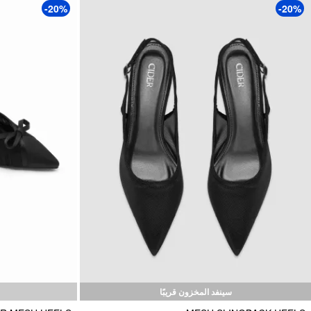
-20%
-20%
سينفد المخزون قريبًا