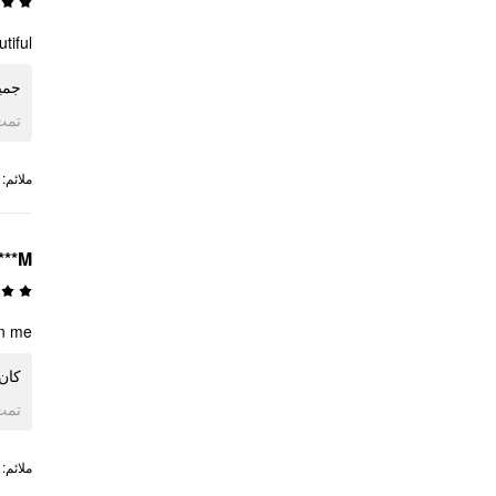
tiful
جمي
ogle
:
ملائم
***M
on me
كان رائع
ogle
:
ملائم