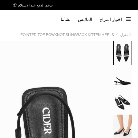
ندعم الدفع عند الاستلام 📦
اختيار المزاج
الملابس
بشأننا
POINTED TOE BOWKNOT SLINGBACK KITTEN HEELS
المنزل