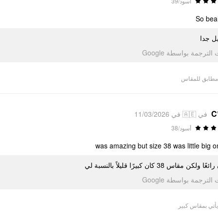
أسود/39
So beau
ل جدا
تمت الترجمة بواسطة Go
مطابق للمقاس
C
في 🇦🇪 في 11/03/2026
أسود/38
was amazing but size 38 was little big 
ًا ولكن مقاس 38 كان كبيرًا قليلاً بالنسبة لي
تمت الترجمة بواسطة Go
يأتي بمقاس كبير