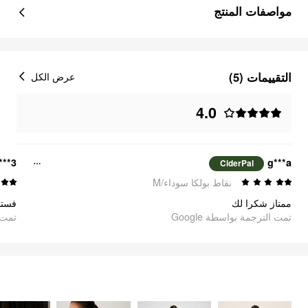
مواصفات المنتج
التقييمات (5)
عرض الكل
4.0
***3
g***a
CiderPal
نقاط بولكا سوداء/M
ممتاز شكرا لك
فست!
تمت الترجمة بواسطة Google
oogle
FEELING ELEGANT
السلع
2728