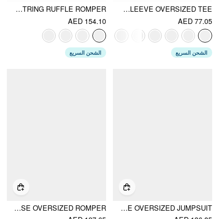
CHIFFON STAND COLLAR PUFF SLEEVE BOWKNOT DRAWSTRING RUFFLE ROMPER
BOAT NECK POLKA DOT BATWING SLEEVE OVERSIZED TEE
AED 154.10
AED 77.05
الشحن السريع
الشحن السريع
POLKA DOT V-NECK CLOAK SLEEVE WRAP SHIRRED MID RISE OVERSIZED ROMPER
CHIFFON V-NECK RUCHED CLOAK SLEEVE OVERSIZED JUMPSUIT