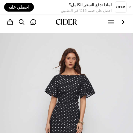
nt
لماذا تدفع السعر الكامل؟
احصلي عليه
احصل على خصم 15% في التطبيق