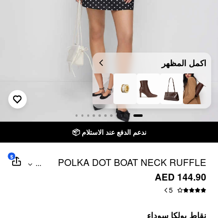
اكمل المظهر
ندعم الدفع عند الاستلام 📦
$
POLKA DOT BOAT NECK RUFFLE
...
SLEEVE KNOTTED A-LINE MINI DRESS
AED 144.90
5
نقاط بولكا سوداء