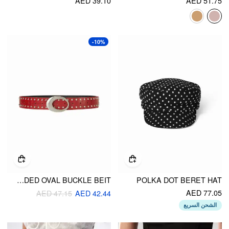
AED 39.10
AED 51.75
-10%
STUDDED OVAL BUCKLE BEIT
POLKA DOT BERET HAT
AED 77.05
AED 47.15
AED 42.44
الشحن السريع