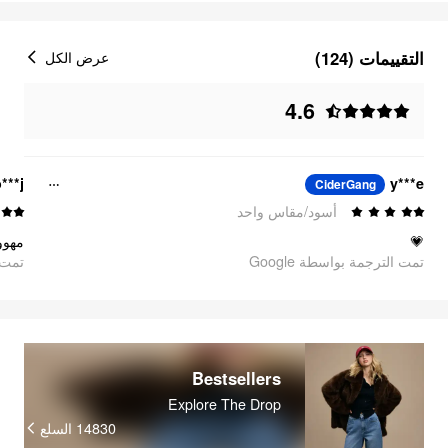
التقييمات (124)
عرض الكل
4.6
***j
y***e
CiderGang
أسود/مقاس واحد
💗
مهوو
تمت الترجمة بواسطة Google
تمت ا
Bestsellers
Explore The Drop
14830
السلع