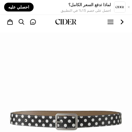
nt
لماذا تدفع السعر الكامل؟
احصلي عليه
احصل على خصم 15% في التطبيق