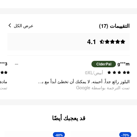
التقييمات (17)
عرض الكل
4.1
***3
g***m
CiderPal
أبيض/0XL
البلوز رائع جداً. أحببته. لا يمكنك أن تخطئ أبداً مع بولي بوكيت.
ماد!
تمت الترجمة بواسطة Google
oogle
قد يعجبك أيضًا
-60%
-70%