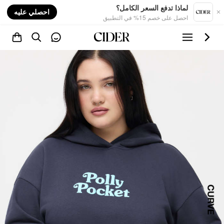
nt
لماذا تدفع السعر الكامل؟
احصلي عليه
احصل على خصم 15% في التطبيق