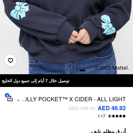
توصيل خلال 7 أيام إلى جميع دول الخليج
$
POLLY POCKET™️ X CIDER - ALL LIGHT
...
HOODIE CURVE & PLUS
AED 46.92
AED 154.10
17
أزرق مظلم نايف