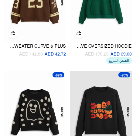
KNIT V-NECK 23 GRAPHIC STRIPED CONTRASTING BINDING OVERSIZED SWEATER CURVE & PLUS
TERRY EMBROIDERY LONG SLEEVE OVERSIZED HOODIE
AED 142.80
AED 42.72
AED 170.20
AED 69.00
الشحن السريع
-69%
-70%