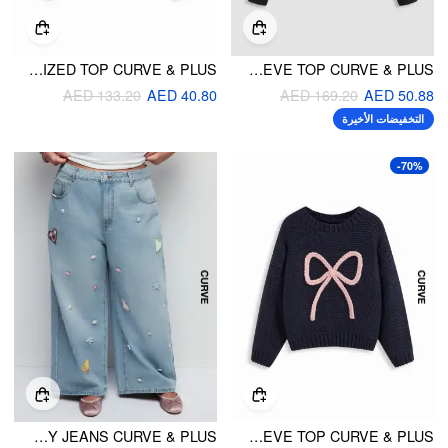
KNIT WOOL-BLEND ROUND NECKLINE POLKA DOT GHOST OVERSIZED TOP CURVE & PLUS
KNIT ROUND NECKLINE PUMPKIN GRAPHIC OVERSIZED LONG SLEEVE TOP CURVE & PLUS
AED 133.20
AED 40.80
AED 169.20
AED 50.88
التخفيضات الأخيرة
-70%
CIDER DENIM MID RISE HEART & STAR APPLIQUES FLORAL BAGGY JEANS CURVE & PLUS
KNIT CROCHET BOWKNOT OVERSIZED LONG SLEEVE TOP CURVE & PLUS