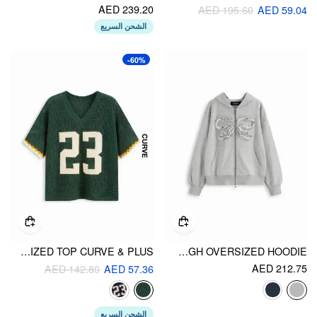
AED 239.20
AED 195.60
AED 59.04
الشحن السريع
-60%
KNIT V-NECK 23 GRAPHIC HOLLOW OUT OVERSIZED TOP CURVE & PLUS
TERRY LETTUCE TRIM BOWKNOT ZIP THROUGH OVERSIZED HOODIE
AED 212.75
AED 142.80
AED 57.36
الشحن السريع