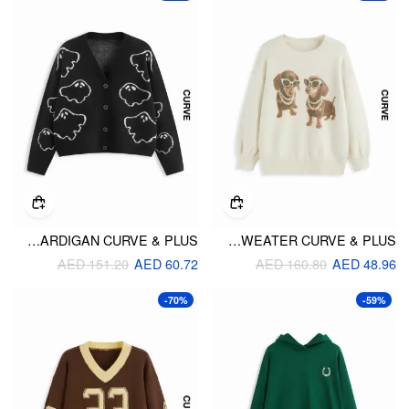
KNIT V-NECK GHOST BUTTON CARDIGAN CURVE & PLUS
KNIT WOOL-BLEND DOG GRAPHIC SWEATER CURVE & PLUS
AED 151.20
AED 60.72
AED 160.80
AED 48.96
-70%
-59%