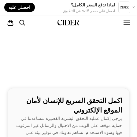
nt
لماذا تدفع السعر الكامل؟
احصلي عليه
احصل على خصم 15% في التطبيق
اكمل التحقق السريع للإنسان لأمان
الموقع الإلكتروني
يرجى إكمال عملية التحقق البشرية القصيرة لمساعدتنا في
حماية موقعنا على الويب من الاحتيال والرسائل غير المرغوب
فيها وسوء الاستخدام. تساهم تعاونك في توفير بيئة على