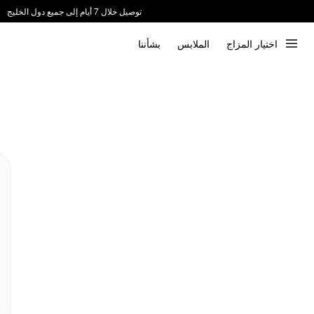
توصيل خلال 7 أيام إلى جميع دول الخليج
ندعم الدفع عند الاستلام 📦
اختيار المزاج
الملابس
بشأننا