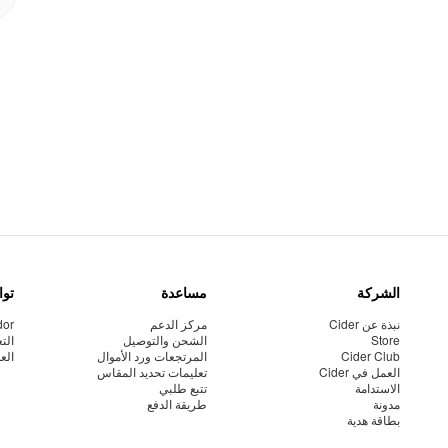
الشركة
مساعدة
توا
نبذة عن Cider
مركز الدعم
dor
Store
الشحن والتوصيل
الت
Cider Club
المرتجعات ورد الأموال
الع
العمل في Cider
تعليمات تحديد المقاس
الاستدامة
تتبع طلبي
مدونة
طريقة الدفع
بطاقة هدية