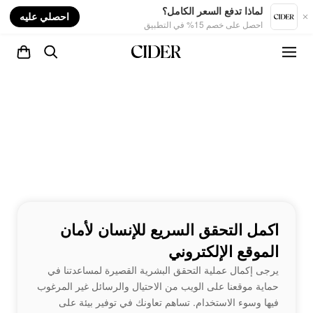
nt
لماذا تدفع السعر الكامل؟
احصلي عليه
احصل على خصم 15% في التطبيق
اكمل التحقق السريع للإنسان لأمان
الموقع الإلكتروني
يرجى إكمال عملية التحقق البشرية القصيرة لمساعدتنا في
حماية موقعنا على الويب من الاحتيال والرسائل غير المرغوب
فيها وسوء الاستخدام. تساهم تعاونك في توفير بيئة على