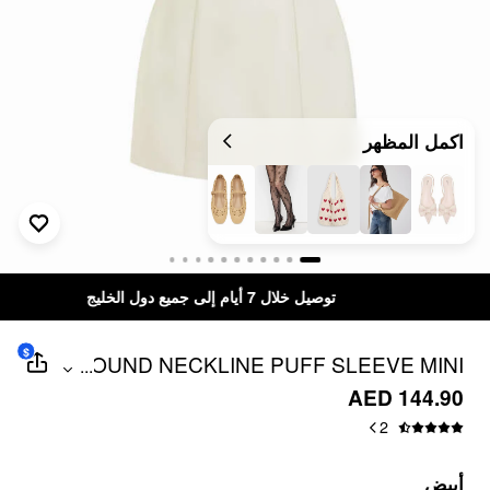
اكمل المظهر
توصيل خلال 7 أيام إلى جميع دول الخليج
$
ROUND NECKLINE PUFF SLEEVE MINI
...
STRAIGHT DRESS
AED 144.90
2
أبيض