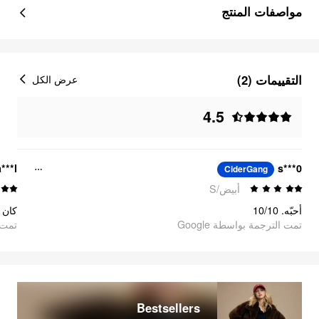
مواصفات المنتج
التقييمات (2)
عرض الكل
4.5
***l
s***0
CiderGang
أبيض/S
أحبّه. 10/10
تمت الترجمة بواسطة Google
تمت ا
Bestsellers