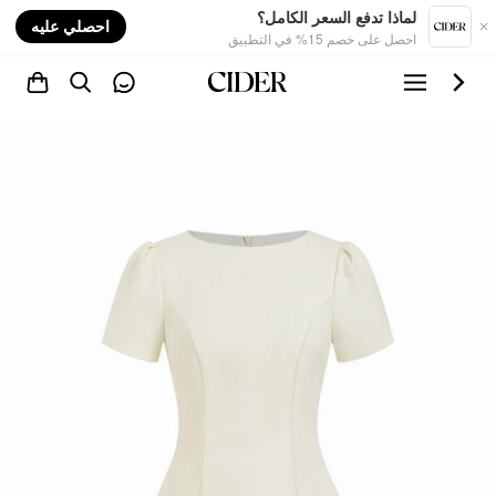
nt
لماذا تدفع السعر الكامل؟
احصلي عليه
احصل على خصم 15% في التطبيق