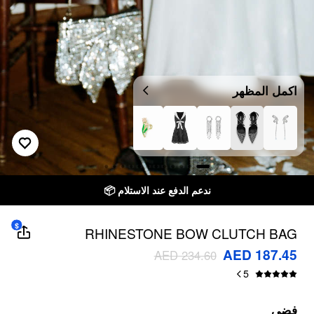
اكمل المظهر
ندعم الدفع عند الاستلام 📦
$
RHINESTONE BOW CLUTCH BAG
AED 187.45
AED 234.60
5
فضي