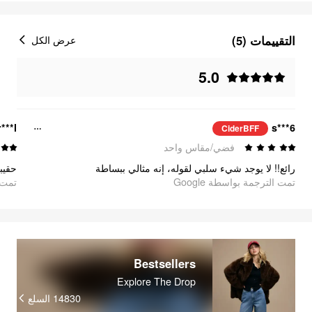
التقييمات (5)
عرض الكل
5.0
r***l
s***6
CiderBFF
فضي/مقاس واحد
رائع!! لا يوجد شيء سلبي لقوله، إنه مثالي ببساطة
تمت الترجمة بواسطة Google
تمت ا
Bestsellers
Explore The Drop
14830
السلع