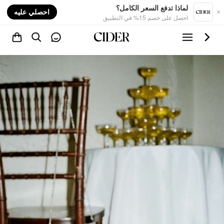
nt
لماذا تدفع السعر الكامل؟
احصلي عليه
احصل على خصم 15% في التطبيق