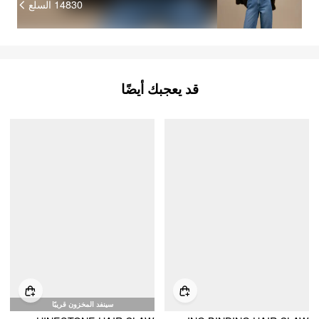
14830
السلع
قد يعجبك أيضًا
سينفد المخزون قريبًا