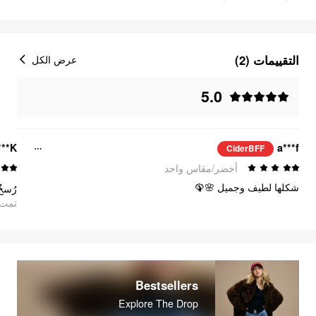
التقييمات (2)
عرض الكل
5.0
***K
a***f
CiderBFF
أخضر/مقاس واحد
شكلها لطيف وجميل 🌸🦚
رُسخٌ
تمت ا
Bestsellers
Explore The Drop