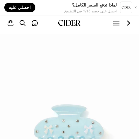
nt
لماذا تدفع السعر الكامل؟
احصلي عليه
احصل على خصم 15% في التطبيق