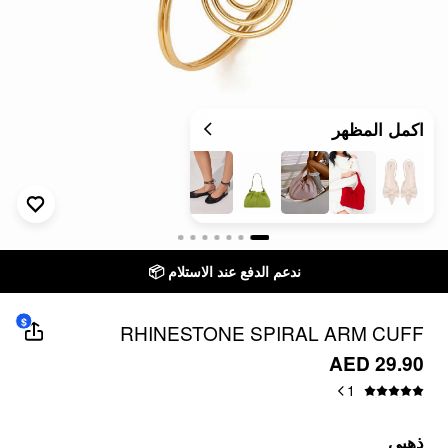
اكمل المظهر
ندعم الدفع عند الاستلام 📦
توصيل خلال 7
$
RHINESTONE SPIRAL ARM CUFF
AED 29.90
1
ذهبي