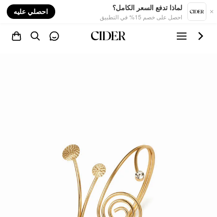
nt
لماذا تدفع السعر الكامل؟
احصلي عليه
احصل على خصم 15% في التطبيق