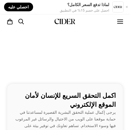
nt
لماذا تدفع السعر الكامل؟
احصلي عليه
احصل على خصم 15% في التطبيق
اكمل التحقق السريع للإنسان لأمان
الموقع الإلكتروني
يرجى إكمال عملية التحقق البشرية القصيرة لمساعدتنا في
حماية موقعنا على الويب من الاحتيال والرسائل غير المرغوب
فيها وسوء الاستخدام. تساهم تعاونك في توفير بيئة على