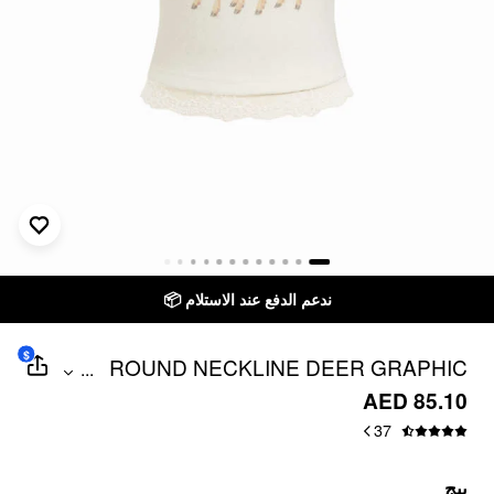
ندعم الدفع عند الاستلام 📦
$
ROUND NECKLINE DEER GRAPHIC
...
LACE TRIM CAMI TOP
AED 85.10
37
بيج