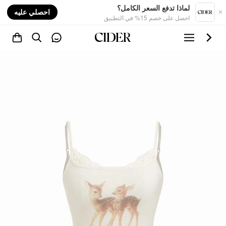
nt
لماذا تدفع السعر الكامل؟
احصلي عليه
احصل على خصم 15% في التطبيق