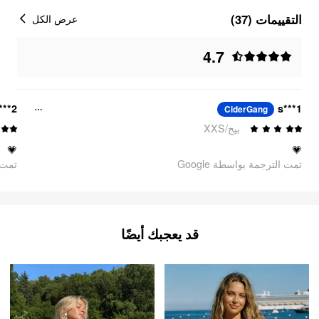
التقييمات (37)
عرض الكل
4.7
***2
s***1
CiderGang
بيج/XXS
💗
💗
تمت الترجمة بواسطة Google
oogle
قد يعجبك أيضًا