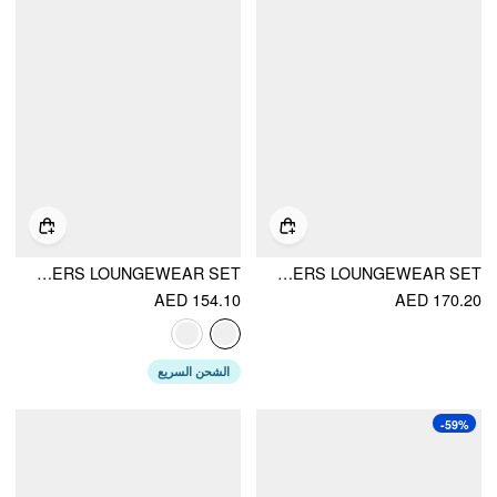
BUILT-IN BRA SCOOP NECKLINE TOP & MID RISE STRAIGHT LEG TROUSERS LOUNGEWEAR SET
SWEETHEART POLKA DOT BOWKNOT CROP TOP & MID RISE LETTUCE TRIM TROUSERS LOUNGEWEAR SET
AED 154.10
AED 170.20
الشحن السريع
-59%