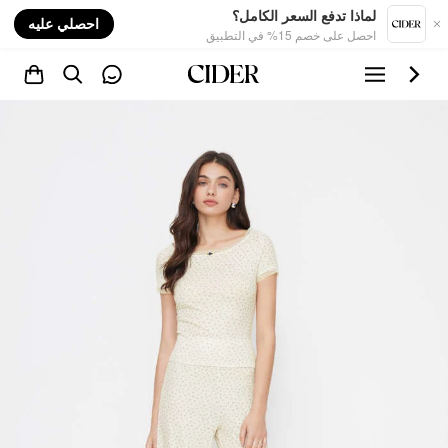
nt
لماذا تدفع السعر الكامل؟
احصلي عليه
احصل على خصم 15% في التطبيق