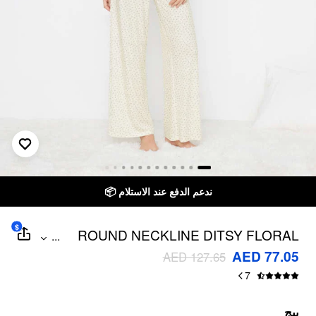
ندعم الدفع عند الاستلام 📦
$
ROUND NECKLINE DITSY FLORAL
...
LACE TRIM TOP & MID RISE ELASTIC
AED 77.05
AED 127.65
WAIST WIDE LEG TROUSERS
7
LOUNGEWEAR SET
بيج