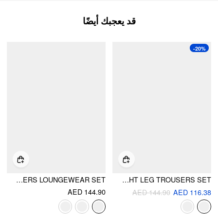
قد يعجبك أيضًا
-20%
COTTON-BLEND STRIPE DRAWSTRING RUFFLE HEM TANK TOP & LOW RISE DRAWSTRING TROUSERS LOUNGEWEAR SET
COTTON-BLEND DITSY FLORAL U-NECKLINE RUCHED TOP & MID RISE STRAIGHT LEG TROUSERS SET
AED 144.90
AED 144.90
AED 116.38