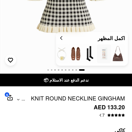
اكمل المظهر
ندعم الدفع عند الاستلام 📦
$
KNIT ROUND NECKLINE GINGHAM
...
CONTRASTING BINDING RUFFLED TOP
AED 133.20
7
كاكي