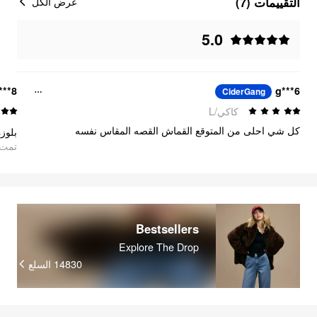
التقييمات (7)
عرض الكل
5.0
***8
6***g
CiderGang
كاكي/L
كل شي احلى من المتوقع القماش القصه المقاس نفسه
oogle
Bestsellers
Explore The Drop
السلع
14830