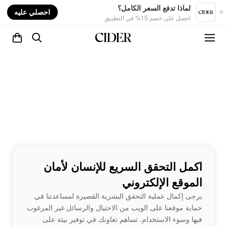
nt
لماذا تدفع السعر الكامل؟
احصلي عليه
احصل على خصم 15% في التطبيق
اكمل التحقق السريع للإنسان لأمان
الموقع الإلكتروني
يرجى إكمال عملية التحقق البشرية القصيرة لمساعدتنا في
حماية موقعنا على الويب من الاحتيال والرسائل غير المرغوب
فيها وسوء الاستخدام. تساهم تعاونك في توفير بيئة على