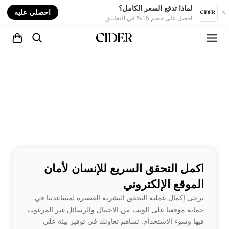
nt
لماذا تدفع السعر الكامل؟
احصلي عليه
احصل على خصم 15% في التطبيق
اكمل التحقق السريع للإنسان لأمان
الموقع الإلكتروني
يرجى إكمال عملية التحقق البشرية القصيرة لمساعدتنا في
حماية موقعنا على الويب من الاحتيال والرسائل غير المرغوب
فيها وسوء الاستخدام. تساهم تعاونك في توفير بيئة على