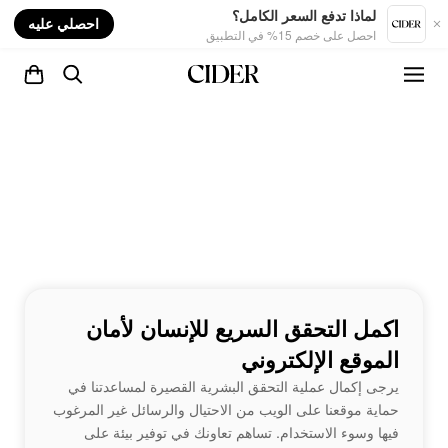
nt
لماذا تدفع السعر الكامل؟
احصلي عليه
احصل على خصم 15% في التطبيق
اكمل التحقق السريع للإنسان لأمان
الموقع الإلكتروني
يرجى إكمال عملية التحقق البشرية القصيرة لمساعدتنا في
حماية موقعنا على الويب من الاحتيال والرسائل غير المرغوب
فيها وسوء الاستخدام. تساهم تعاونك في توفير بيئة على