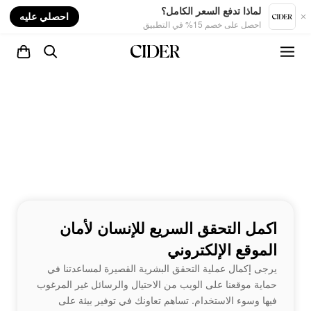
nt
لماذا تدفع السعر الكامل؟
احصلي عليه
احصل على خصم 15% في التطبيق
اكمل التحقق السريع للإنسان لأمان
الموقع الإلكتروني
يرجى إكمال عملية التحقق البشرية القصيرة لمساعدتنا في
حماية موقعنا على الويب من الاحتيال والرسائل غير المرغوب
فيها وسوء الاستخدام. تساهم تعاونك في توفير بيئة على