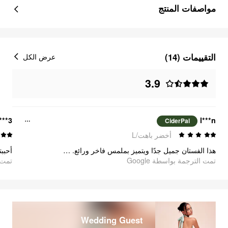
مواصفات المنتج
التقييمات (14)
عرض الكل
3.9
***3
l***n
CiderPal
أخضر باهت/L
 جدًا
هذا الفستان جميل جدًا ويتميز بملمس فاخر ورائع. كنت أتساءل إن كان سيليق بي، لكنني سعيدة جدًا لأنني اغتنمت الفرصة وطلبته. شعرت وكأني ملكية!
oogle
تمت الترجمة بواسطة Google
Wedding Guest