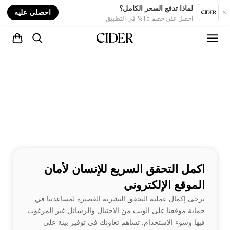
nt
لماذا تدفع السعر الكامل؟
احصلي عليه
احصل على خصم 15% في التطبيق
اكمل التحقق السريع للإنسان لأمان
الموقع الإلكتروني
يرجى إكمال عملية التحقق البشرية القصيرة لمساعدتنا في
حماية موقعنا على الويب من الاحتيال والرسائل غير المرغوب
فيها وسوء الاستخدام. تساهم تعاونك في توفير بيئة على