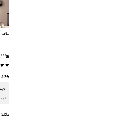
:
ملائم
s***a
size.
جود.
ogle
:
ملائم