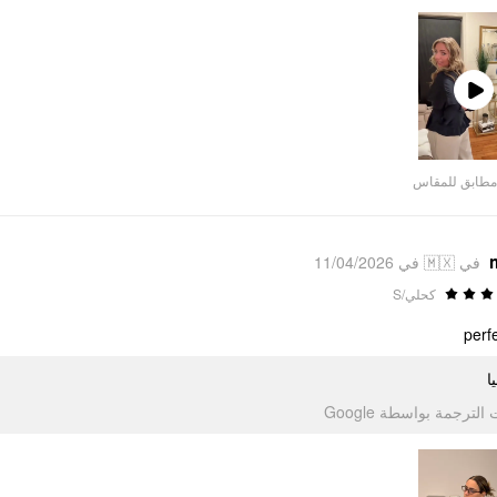
Play
Video
مطابق للمقاس
في 🇲🇽 في 11/04/2026
كحلي/S
perfe
ا
تمت الترجمة بواسطة Go