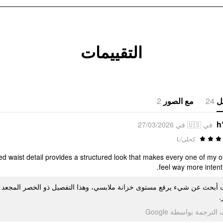
التقييمات
2
مع الصور
24
ل
h
في 🇺🇸 في 27/03/2026
كحلي/L
ed waist detail provides a structured look that makes every one of my ou
feel way more intenti
 أبحث عن شيء يرفع مستوى خزانة ملابسي، وهذا التفصيل ذو الخصر المجعد 
ر
تمت الترجمة بواسطة Go