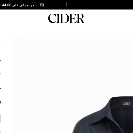
شحن مجاني على AED 144.00
D
N
T
9
ك