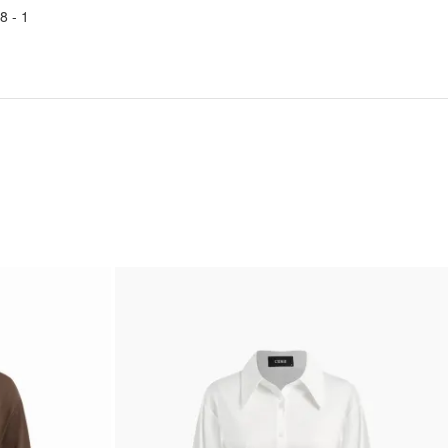
8
1 -