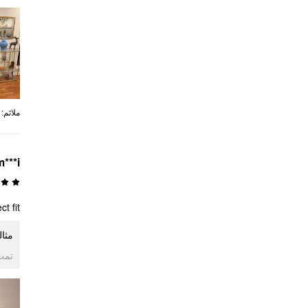
:
ملائم
m***i
ct fit
مثالي
ogle