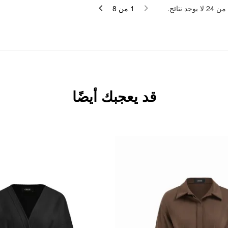
لا يوجد نتائج.
24
من
8
من
1
قد يعجبك أيضًا