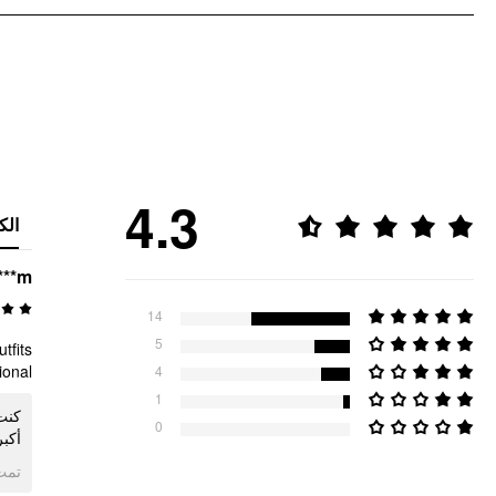
4.3
الك
***m
14
5
tfits
onal.
4
1
كنت
0
أكب.
ogle