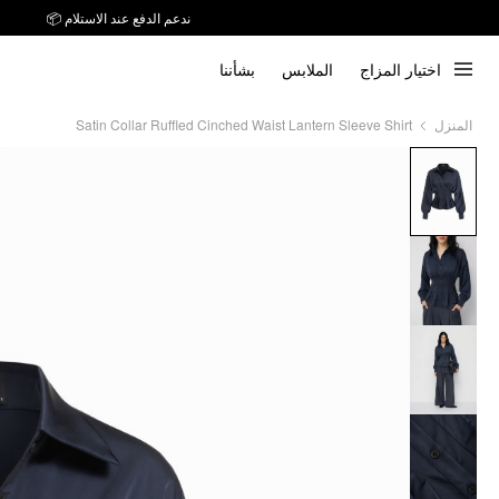
ندعم الدفع عند الاستلام 📦
توصيل خلال 7 أيام إلى جميع دول الخليج
اختيار المزاج
الملابس
بشأننا
ندعم الدفع عند الاستلام 📦
Satin Collar Ruffled Cinched Waist Lantern Sleeve Shirt
المنزل