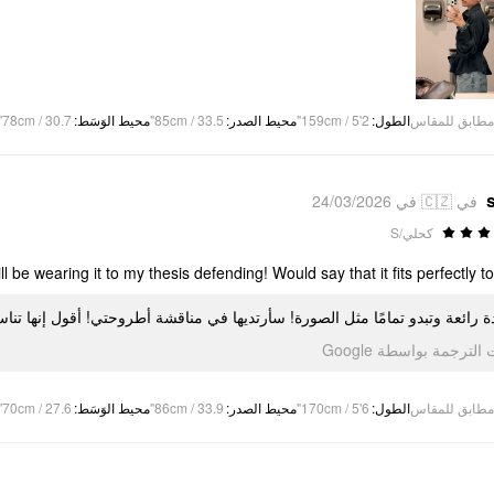
78cm / 30.7"
:
محيط الوَسَط
85cm / 33.5"
:
محيط الصدر
159cm / 5'2"
:
الطول
مطابق للمقاس
في 🇨🇿 في 24/03/2026
كحلي/S
ll be wearing it to my thesis defending! Would say that it fits perfectly to 
ة رائعة وتبدو تمامًا مثل الصورة! سأرتديها في مناقشة أطروحتي! أقول إنها تنا
تمت الترجمة بواسطة Go
70cm / 27.6"
:
محيط الوَسَط
86cm / 33.9"
:
محيط الصدر
170cm / 5'6"
:
الطول
مطابق للمقاس