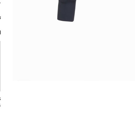
م
ت
ا
5