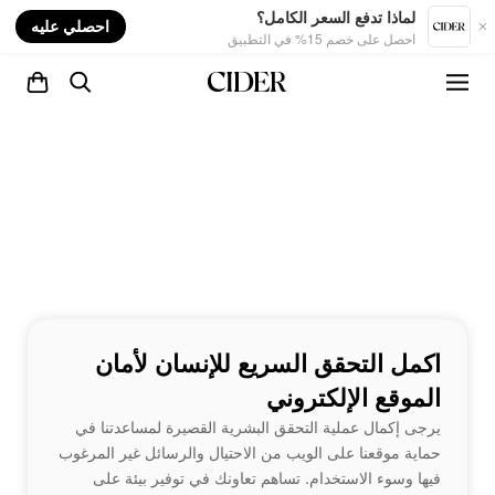
nt
لماذا تدفع السعر الكامل؟
احصلي عليه
احصل على خصم 15% في التطبيق
اكمل التحقق السريع للإنسان لأمان
الموقع الإلكتروني
يرجى إكمال عملية التحقق البشرية القصيرة لمساعدتنا في
حماية موقعنا على الويب من الاحتيال والرسائل غير المرغوب
فيها وسوء الاستخدام. تساهم تعاونك في توفير بيئة على