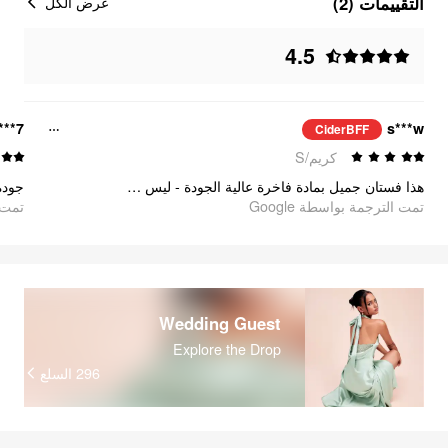
التقييمات (2)
عرض الكل
4.5
7***j
s***w
CiderBFF
كريم/S
هذا فستان جميل بمادة فاخرة عالية الجودة - ليس رقيقاً وشفافاً مثل العديد من المصممين الآخرين
تمت الترجمة بواسطة Google
oogle
Wedding Guest
Explore the Drop
السلع
296