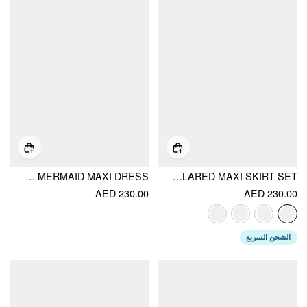
SATIN POLKA DOT HALTER NECKLINE BACKLESS LACE TRIM MERMAID MAXI DRESS
SATIN COWL NECK LACE PANEL TOP & MID RISE FLARED MAXI SKIRT SET
AED 230.00
AED 230.00
الشحن السريع