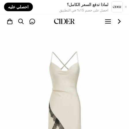
nt
لماذا تدفع السعر الكامل؟
احصلي عليه
احصل على خصم 15% في التطبيق