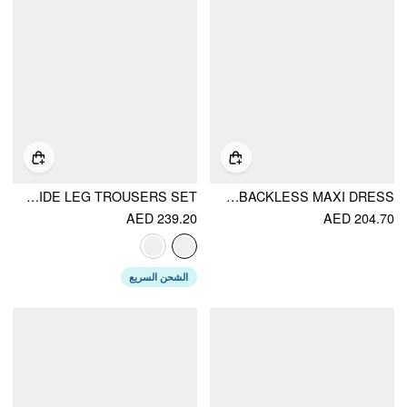
SATIN V-NECK LACE TRIM WRAP TOP & MID RISE WIDE LEG TROUSERS SET
LACE STAND COLLAR SCARF NECK SPLIT BACKLESS MAXI DRESS
AED 239.20
AED 204.70
الشحن السريع