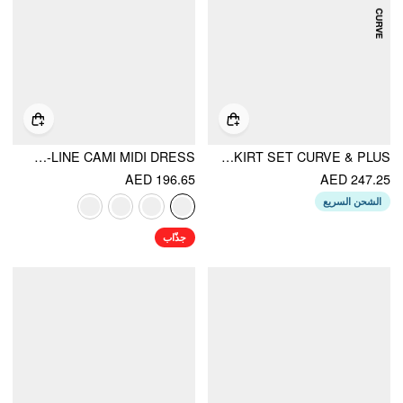
V-NECK LACE PANEL A-LINE CAMI MIDI DRESS
SATIN COWL NECK LACE PANEL TOP & MID RISE FLARED MAXI SKIRT SET CURVE & PLUS
AED 196.65
AED 247.25
الشحن السريع
جذّاب