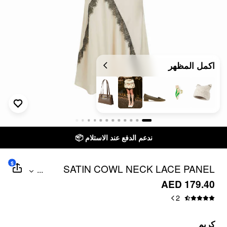
اكمل المظهر
ندعم الدفع عند الاستلام 📦
$
SATIN COWL NECK LACE PANEL
...
MERMAID MAXI DRESS
AED 179.40
2
كريم