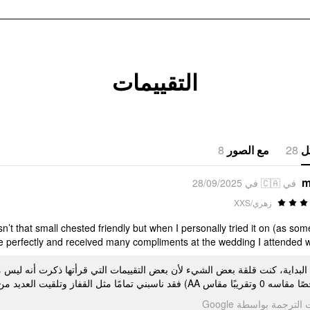
التقييمات
8
مع الصور
28
ل
m
في 🇨🇦 في 28/09/2025
زهري/XXS
wasn’t that small chested friendly but when I personally tried it on (as so
e perfectly and received many compliments at the wedding I attended with it!
لبداية، كنت قلقة بعض الشيء لأن بعض التقييمات التي قرأتها ذكرت أنه ليس م
شخصًا مقاسه 0 وتقريبًا مقاس AA)  القفاز وتلقيت العديد من الإطراءات في حفل الزفاف الذي حضرته
تمت الترجمة بواسطة Go