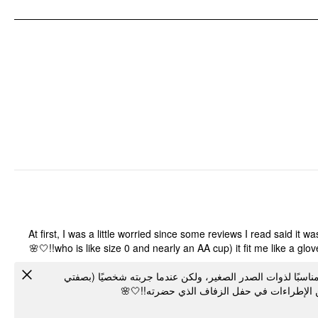
المناسبة: التاريخ
نوع النمط: زهري
تفاصيل النقشة: أزهار
تفاصيل الملابس: ذو ثنيات, معقود
At first, I was a little worried since some reviews I read said it 
who is like size 0 and nearly an AA cup) it fit me like a glov
ناسبًا لذوات الصدر الصغير، ولكن عندما جربته شخصيًا (بصفتي