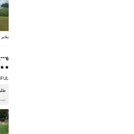
:
ملائم
k***6
UL!!!
ط!!!
ogle