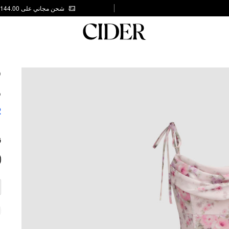
شحن مجاني على AED 144.00
P
S
2
ز