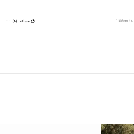
)
4
(
مساعد
106cm / 41