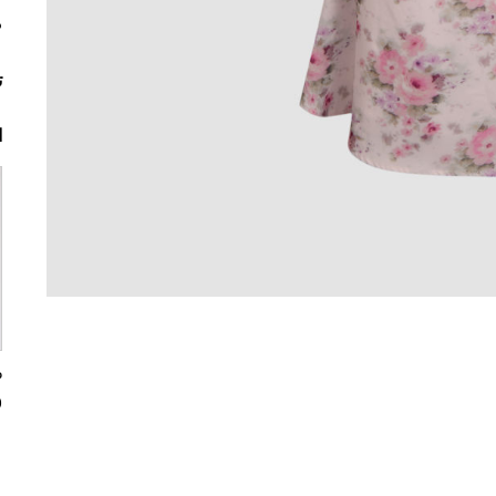
م
ت
ا
0