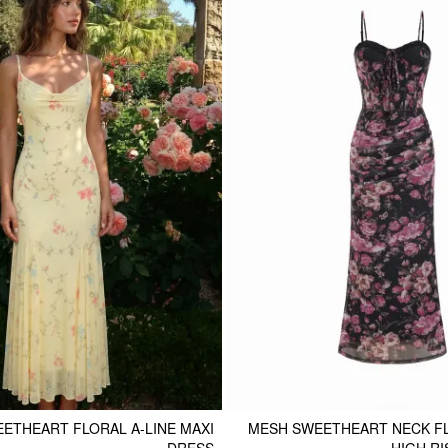
ETHEART FLORAL A-LINE MAXI
MESH SWEETHEART NECK F
DRESS
HIGH RI