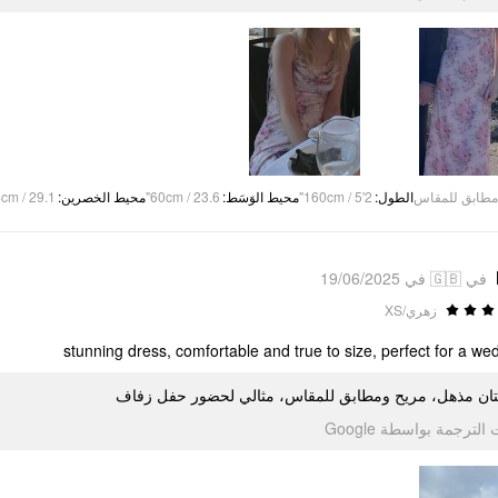
cm / 29.1"
:
محيط الخصرين
60cm / 23.6"
:
محيط الوَسَط
160cm / 5'2"
:
الطول
مطابق للمقاس
في 🇬🇧 في 19/06/2025
زهري/XS
stunning dress, comfortable and true to size, perfect for a we
ان مذهل، مريح ومطابق للمقاس، مثالي لحضور حفل زفاف
تمت الترجمة بواسطة Go