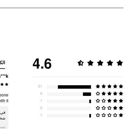
4.6
الك
***k
21
5
meone
!🤍🌸
1
0
في ا
1
فقد ناسبني تمامًا مثل!!🤍🌸
ogle