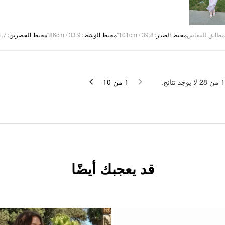
.7"
:
محيط الخصرين
86cm / 33.9"
:
محيط الوَسَط
101cm / 39.8"
:
محيط الصدر
مطابق للمقاس
لا يوجد نتائج.
28
من
1
10
من
1
قد يعجبك أيضًا