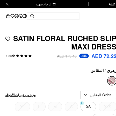
إرجاع سهلة
SATIN FLORAL RUCHED SLI
MAXI DRES
AED 72.2
AED 179.40
28
-60%
المقاس
/
هري
Cider المقاس
مزيد من خيارات الأحجام
XL
L
M
S
XS
XXS