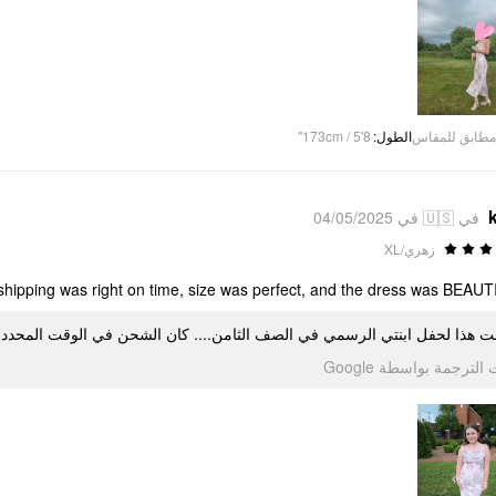
173cm / 5'8"
:
الطول
مطابق للمقاس
في 🇺🇸 في 04/05/2025
زهري/XL
shipping was right on time, size was perfect, and the dress was BEAUTIF
لبت هذا لحفل ابنتي الرسمي في الصف الثامن.... كان الشحن في الوقت المحدد تما
تمت الترجمة بواسطة Go