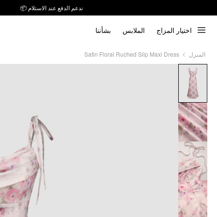
ندعم الدفع عند الاستلام 📦
اختيار المزاج
الملابس
بشأننا
Satin Floral Ruched Slip Maxi Dress
المنزل