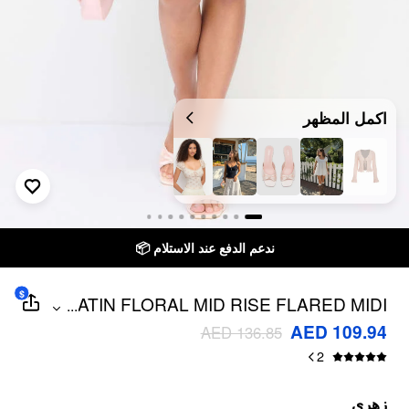
اكمل المظهر
ندعم الدفع عند الاستلام 📦
$
SATIN FLORAL MID RISE FLARED MIDI
...
SKIRT
AED 109.94
AED 136.85
2
زهري